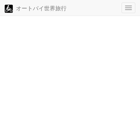
オートバイ世界旅行
ト
グ
ル・
ナ
ビ
ゲ
ー
シ
ョ
ン