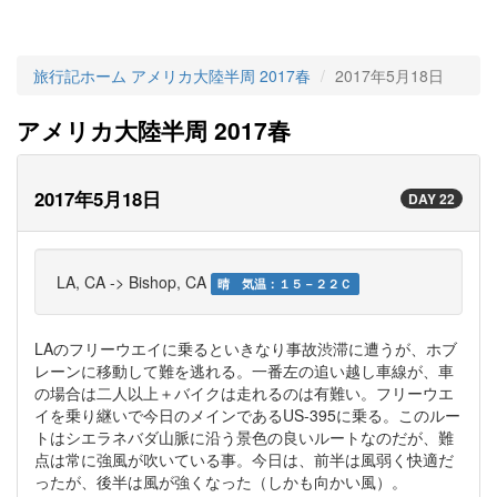
旅行記ホーム
アメリカ大陸半周 2017春
2017年5月18日
アメリカ大陸半周 2017春
2017年5月18日
DAY 22
LA, CA -> Bishop, CA
晴 気温：１５－２２Ｃ
LAのフリーウエイに乗るといきなり事故渋滞に遭うが、ホブ
レーンに移動して難を逃れる。一番左の追い越し車線が、車
の場合は二人以上＋バイクは走れるのは有難い。フリーウエ
イを乗り継いで今日のメインであるUS-395に乗る。このルー
トはシエラネバダ山脈に沿う景色の良いルートなのだが、難
点は常に強風が吹いている事。今日は、前半は風弱く快適だ
ったが、後半は風が強くなった（しかも向かい風）。