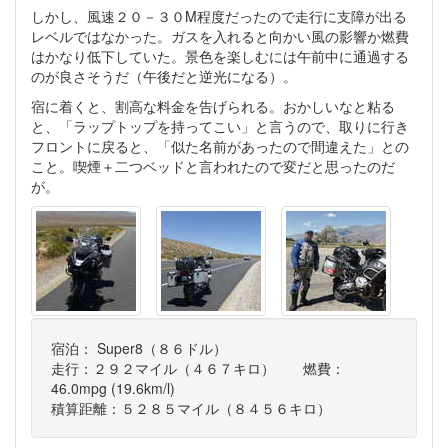
しかし、風速２０－３０M程度だったので走行に支障が出る
レベルではなかった。ガスを入れると向かい風の影響か燃費
はかなり低下していた。景色を楽しむには午前中に通過する
のが良さそうだ（午後だと逆光になる）。
宿に着くと、割高な料金を告げられる。おかしいなと粘る
と、「ラップトップを持ってこい」と言うので、取りに行き
フロントに戻ると、「似た名前があったので間違えた」との
こと。喫煙＋二つベッドと言われたので変だと思ったのだ
が。
宿泊： Super8（８６ドル）
走行：２９２マイル（４６７キロ） 燃費：
46.0mpg (19.6km/l)
積算距離：５２８５マイル（８４５６キロ）