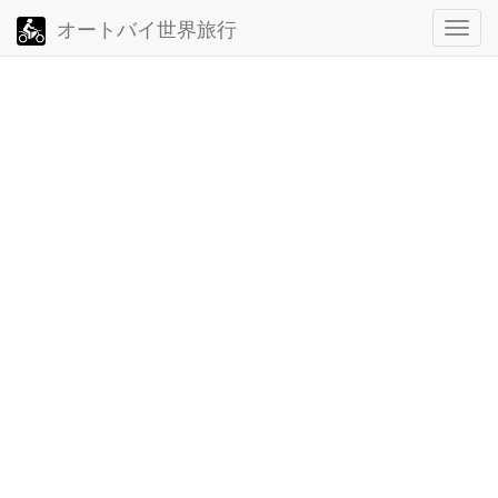
オートバイ世界旅行
ト
グ
ル・
ナ
ビ
ゲ
ー
シ
ョ
ン