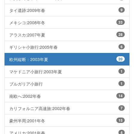
タイ遺跡:2009年春
9
メキシコ:2008年冬
33
アラスカ:2007年夏
28
ギリシャ小旅行:2005年春
6
欧州縦断：2003年夏
20
マケドニア小旅行:2003年夏
1
ブルガリア小旅行
1
南欧へ:2002年春
14
カリフォルニア高速旅:2002年春
7
豪州半周:2001年冬
15
アメリカ:2001年春
4