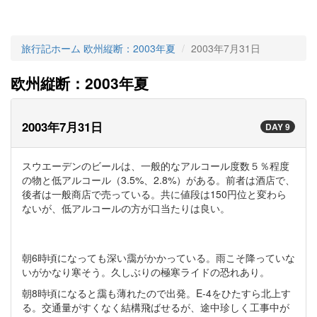
旅行記ホーム
欧州縦断：2003年夏
2003年7月31日
欧州縦断：2003年夏
2003年7月31日
DAY 9
スウエーデンのビールは、一般的なアルコール度数５％程度
の物と低アルコール（3.5%、2.8%）がある。前者は酒店で、
後者は一般商店で売っている。共に値段は150円位と変わら
ないが、低アルコールの方が口当たりは良い。
朝6時頃になっても深い靄がかかっている。雨こそ降っていな
いがかなり寒そう。久しぶりの極寒ライドの恐れあり。
朝8時頃になると靄も薄れたので出発。E-4をひたすら北上す
る。交通量がすくなく結構飛ばせるが、途中珍しく工事中が