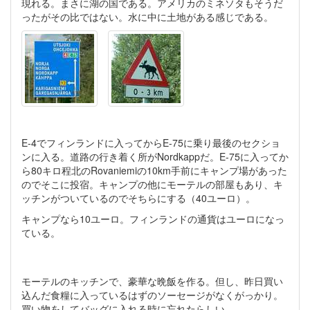
現れる。まさに湖の国である。アメリカのミネソタもそうだ
ったがその比ではない。水に中に土地がある感じである。
E-4でフィンランドに入ってからE-75に乗り最後のセクショ
ンに入る。道路の行き着く所がNordkappだ。E-75に入ってか
ら80キロ程北のRovaniemiの10km手前にキャンプ場があった
のでそこに投宿。キャンプの他にモーテルの部屋もあり、キ
ッチンがついているのでそちらにする（40ユーロ）。
キャンプなら10ユーロ。フィンランドの通貨はユーロになっ
ている。
モーテルのキッチンで、豪華な晩飯を作る。但し、昨日買い
込んだ食糧に入っているはずのソーセージがなくがっかり。
買い物をしてバッグに入れる時に忘れたらしい。