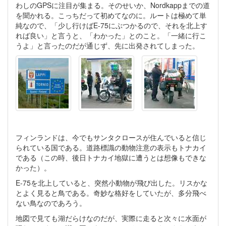
わしのGPSに注目が集まる。そのせいか、Nordkappまでの道
を聞かれる。こっちだって初めてなのに。ルートは極めて単
純なので、「少し行けばE-75にぶつかるので、それを北上す
れば良い」と言うと、「わかった」とのこと。「一緒に行こ
うよ」と言ったのだが通じず、先に出発されてしまった。
フィンランドは、今でもサンタクロースが住んでいると信じ
られている国である。道路標識の動物注意の表示もトナカイ
である（この時、後日トナカイ地獄に遭うとは想像もできな
かった）。
E-75を北上していると、突然小動物が飛び出した。リスかな
とよく見ると鳥である。奇妙な格好をしていたが、多分飛べ
ない鳥なのであろう。
地図で見ても湖だらけなのだが、実際に走ると次々に水面が