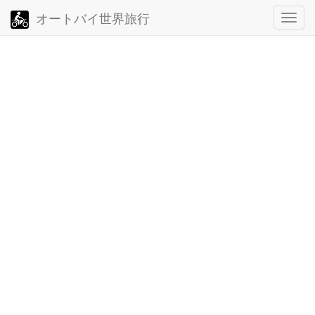
オートバイ世界旅行
ト
グ
ル・
ナ
ビ
ゲ
ー
シ
ョ
ン