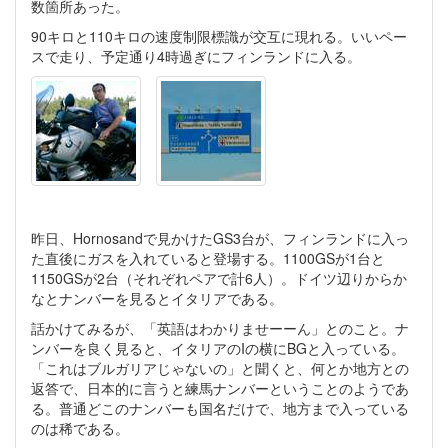
数箇所あった。
90キロと110キロの速度制限標識が交互に現れる。いいペー
スで走り、予定通り4時過ぎにフィンランドに入る。
昨日、Hornosandで見かけたGS3台が、フィンランドに入っ
た直後にガスを入れていると登場する。1100GSが1台と
1150GSが2台（それぞれペアで計6人）。ドイツ辺りからか
なとナンバーを見るとイタリアである。
話かけてみるが、「英語はわかりませーーん」とのこと。ナ
ンバーを良く見ると、イタリアのIの横にBGと入っている。
「これはブルガリアじゃないの」と聞くと、何とか地方との
返答で、日本的に言うと練馬ナンバーということのようであ
る。普通どこのナンバーも国名だけで、地方まで入っている
のは稀である。