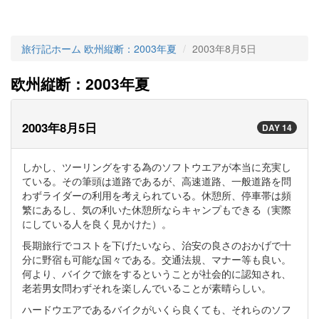
旅行記ホーム
欧州縦断：2003年夏
2003年8月5日
欧州縦断：2003年夏
2003年8月5日
DAY 14
しかし、ツーリングをする為のソフトウエアが本当に充実し
ている。その筆頭は道路であるが、高速道路、一般道路を問
わずライダーの利用を考えられている。休憩所、停車帯は頻
繁にあるし、気の利いた休憩所ならキャンプもできる（実際
にしている人を良く見かけた）。
長期旅行でコストを下げたいなら、治安の良さのおかげで十
分に野宿も可能な国々である。交通法規、マナー等も良い。
何より、バイクで旅をするということが社会的に認知され、
老若男女問わずそれを楽しんでいることが素晴らしい。
ハードウエアであるバイクがいくら良くても、それらのソフ