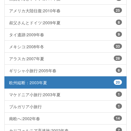
アメリカ大陸往復:2010年春
25
叔父さんとドイツ:2009年夏
8
タイ遺跡:2009年春
9
メキシコ:2008年冬
33
アラスカ:2007年夏
28
ギリシャ小旅行:2005年春
6
欧州縦断：2003年夏
20
マケドニア小旅行:2003年夏
1
ブルガリア小旅行
1
南欧へ:2002年春
14
カリフォルニア高速旅:2002年春
7