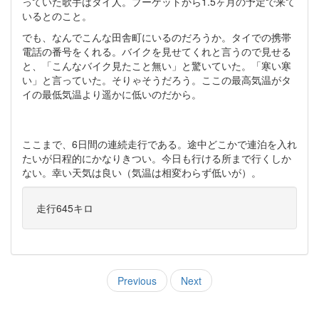
っていた歌手はタイ人。プーケットから1.5ヶ月の予定で来て
いるとのこと。
でも、なんでこんな田舎町にいるのだろうか。タイでの携帯
電話の番号をくれる。バイクを見せてくれと言うので見せる
と、「こんなバイク見たこと無い」と驚いていた。「寒い寒
い」と言っていた。そりゃそうだろう。ここの最高気温がタ
イの最低気温より遥かに低いのだから。
ここまで、6日間の連続走行である。途中どこかで連泊を入れ
たいが日程的にかなりきつい。今日も行ける所まで行くしか
ない。幸い天気は良い（気温は相変わらず低いが）。
走行645キロ
Previous
Next