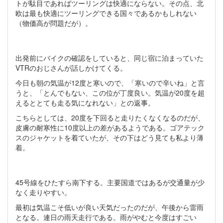
トが駄目であればツーリングは快適にならない。その点、北
欧は最も快適にツーリングできる国々であるかもしれない
（物価高が問題だが）。
出発前にバイクの確認をしていると、同じ宿に泊まっていた
VTRのおじさんが話しかけてくる。
今日も朝の気温が12度と寒いので、「寒いので辛いね」と言
うと、「とんでもない、この位が丁度良い。気温が20度を超
えるととても走る気になれない」との返事。
こちらとしては、20度を下回ると走りたくなくなるのだが、
皮膚の耐寒性に10度以上の差があるようである。ゴアテック
スのジャケットを着ていたが、その下はどう見ても私より薄
着。
45号線をひたすら南下する。主要国道ではあるが交通量が少
なく走りやすい。
最初は気温こそ低いが良い天気だったのだが、午後から雷雨
となる。連日の雨天走行である。雨がやむと今度はすごい