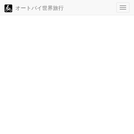
オートバイ世界旅行
ト
グ
ル・
ナ
ビ
ゲ
ー
シ
ョ
ン